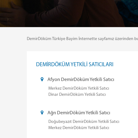
DemirDöküm Türkiye Bayim İnternette sayfamız üzerinden bulund
DEMİRDÖKÜM YETKİLİ SATICILARI
Afyon DemirDöküm Yetkili Satıcı
Merkez DemirDöküm Yetkili Satıcı
Dinar DemirDöküm Yetkili Satıcı
Ağrı DemirDöküm Yetkili Satıcı
Doğubeyazıt DemirDöküm Yetkili Satıcı
Merkez DemirDöküm Yetkili Satıcı