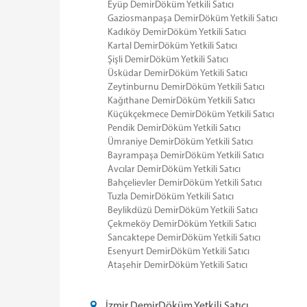
Eyüp DemirDöküm Yetkili Satıcı
Gaziosmanpaşa DemirDöküm Yetkili Satıcı
Kadıköy DemirDöküm Yetkili Satıcı
Kartal DemirDöküm Yetkili Satıcı
Şişli DemirDöküm Yetkili Satıcı
Üsküdar DemirDöküm Yetkili Satıcı
Zeytinburnu DemirDöküm Yetkili Satıcı
Kağıthane DemirDöküm Yetkili Satıcı
Küçükçekmece DemirDöküm Yetkili Satıcı
Pendik DemirDöküm Yetkili Satıcı
Ümraniye DemirDöküm Yetkili Satıcı
Bayrampaşa DemirDöküm Yetkili Satıcı
Avcılar DemirDöküm Yetkili Satıcı
Bahçelievler DemirDöküm Yetkili Satıcı
Tuzla DemirDöküm Yetkili Satıcı
Beylikdüzü DemirDöküm Yetkili Satıcı
Çekmeköy DemirDöküm Yetkili Satıcı
Sancaktepe DemirDöküm Yetkili Satıcı
Esenyurt DemirDöküm Yetkili Satıcı
Ataşehir DemirDöküm Yetkili Satıcı
İzmir DemirDöküm Yetkili Satıcı