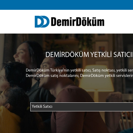
DEMİRDÖKÜM YETKİLİ SATICI
DemirDöküm Türkiye'nin yetkili satıcı, Satış noktası, yetkili s
DemirDöküm satış noktalarını, DemirDöküm yetkili servislerin