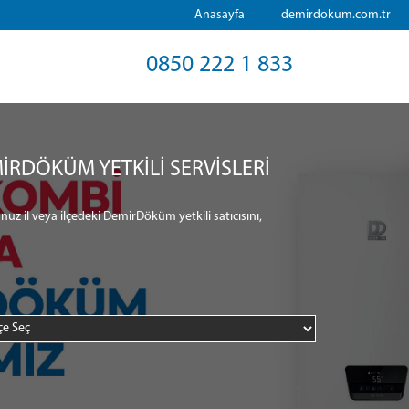
Anasayfa
demirdokum.com.tr
0850 222 1 833
İRDÖKÜM YETKİLİ SERVİSLERİ
nuz il veya ilçedeki DemirDöküm yetkili satıcısını,