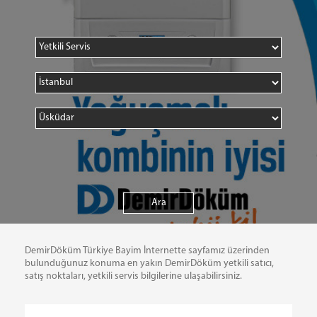
DemirDöküm Türkiye Bayim İnternette sayfamız üzerinden
bulunduğunuz konuma en yakın DemirDöküm yetkili satıcı,
satış noktaları, yetkili servis bilgilerine ulaşabilirsiniz.