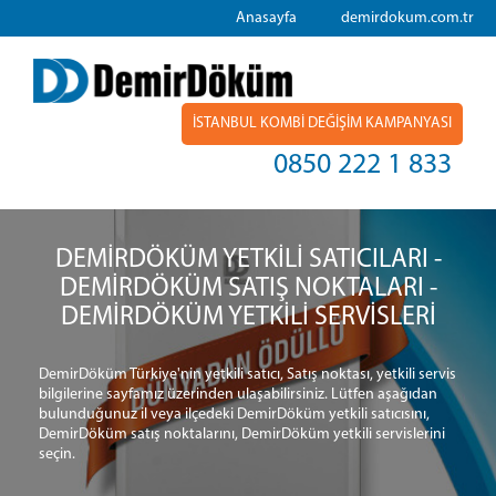
Anasayfa
demirdokum.com.tr
İSTANBUL KOMBİ DEĞİŞİM KAMPANYASI
0850 222 1 833
DEMİRDÖKÜM YETKİLİ SATICILARI -
DEMİRDÖKÜM SATIŞ NOKTALARI -
DEMİRDÖKÜM YETKİLİ SERVİSLERİ
DemirDöküm Türkiye'nin yetkili satıcı, Satış noktası, yetkili servis
bilgilerine sayfamız üzerinden ulaşabilirsiniz. Lütfen aşağıdan
bulunduğunuz il veya ilçedeki DemirDöküm yetkili satıcısını,
DemirDöküm satış noktalarını, DemirDöküm yetkili servislerini
seçin.