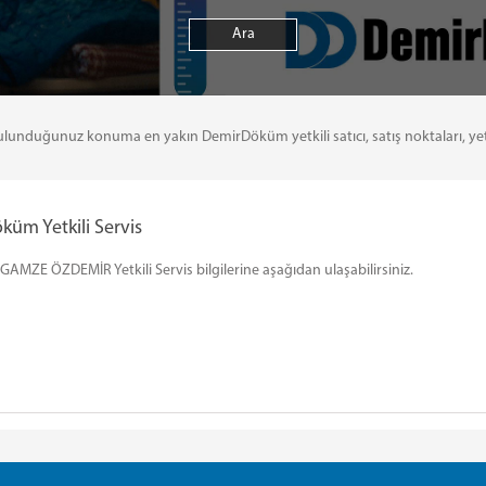
uğunuz konuma en yakın DemirDöküm yetkili satıcı, satış noktaları, yetkili 
m Yetkili Servis
MZE ÖZDEMİR Yetkili Servis bilgilerine aşağıdan ulaşabilirsiniz.