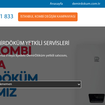
Anasayfa
demirdokum.com.tr
1 833
İSTANBUL KOMBİ DEĞİŞİM KAMPANYASI
İRDÖKÜM YETKİLİ SERVİSLERİ
nuz il veya ilçedeki DemirDöküm yetkili satıcısını,