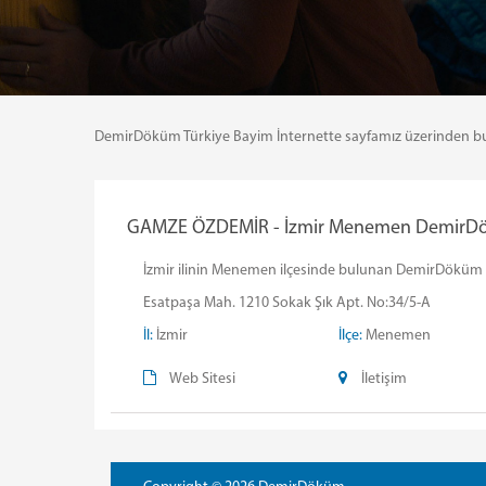
DemirDöküm Türkiye Bayim İnternette sayfamız üzerinden bulund
GAMZE ÖZDEMİR - İzmir Menemen DemirDökü
İzmir ilinin Menemen ilçesinde bulunan DemirDöküm GA
Esatpaşa Mah. 1210 Sokak Şık Apt. No:34/5-A
İl:
İzmir
İlçe:
Menemen
Web Sitesi
İletişim