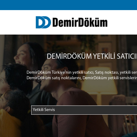
DEMİRDÖKÜM YETKİLİ SATICI
DemirDöküm Türkiye'nin yetkili satıcı, Satış noktası, yetkili s
DemirDöküm satış noktalarını, DemirDöküm yetkili servislerin