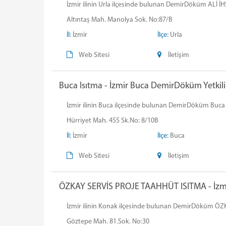
İzmir ilinin Urla ilçesinde bulunan DemirDöküm ALİ İHS
Altıntaş Mah. Manolya Sok. No:87/B
İl:
İzmir
İlçe:
Urla
Web Sitesi
İletişim
Buca Isıtma - İzmir Buca DemirDöküm Yetkili
İzmir ilinin Buca ilçesinde bulunan DemirDöküm Buca Isı
Hürriyet Mah. 455 Sk.No: 8/10B
İl:
İzmir
İlçe:
Buca
Web Sitesi
İletişim
ÖZKAY SERVİS PROJE TAAHHÜT ISITMA - İzmi
İzmir ilinin Konak ilçesinde bulunan DemirDöküm ÖZKA
Göztepe Mah. 81.Sok. No:30