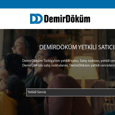
DEMİRDÖKÜM YETKİLİ SATICI
DemirDöküm Türkiye'nin yetkili satıcı, Satış noktası, yetkili s
DemirDöküm satış noktalarını, DemirDöküm yetkili servislerin