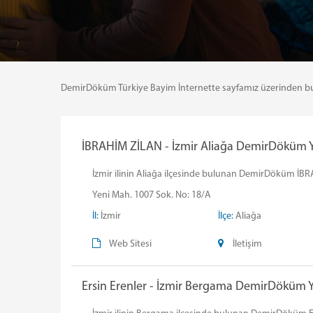
DemirDöküm Türkiye Bayim İnternette sayfamız üzerinden bulund
İBRAHİM ZİLAN - İzmir Aliağa DemirDöküm Ye
İzmir ilinin Aliağa ilçesinde bulunan DemirDöküm İBRAH
Yeni Mah. 1007 Sok. No: 18/A
İl:
İzmir
İlçe:
Aliağa
Web Sitesi
İletişim
Ersin Erenler - İzmir Bergama DemirDöküm Ye