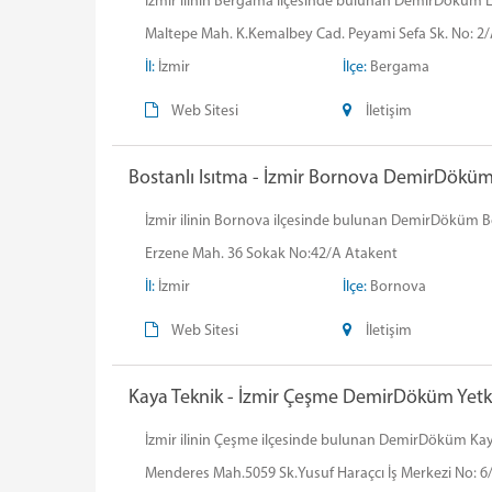
İzmir ilinin Bergama ilçesinde bulunan DemirDöküm Ersin
Maltepe Mah. K.Kemalbey Cad. Peyami Sefa Sk. No: 2
İl:
İzmir
İlçe:
Bergama
Web Sitesi
İletişim
Bostanlı Isıtma - İzmir Bornova DemirDöküm Y
İzmir ilinin Bornova ilçesinde bulunan DemirDöküm Bosta
Erzene Mah. 36 Sokak No:42/A Atakent
İl:
İzmir
İlçe:
Bornova
Web Sitesi
İletişim
Kaya Teknik - İzmir Çeşme DemirDöküm Yetkil
İzmir ilinin Çeşme ilçesinde bulunan DemirDöküm Kaya Te
Menderes Mah.5059 Sk.Yusuf Haraçcı İş Merkezi No: 6/