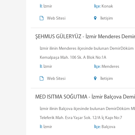
İl:
İzmir
İlçe:
Konak
Web Sitesi
İletişim
ŞEHMUS GÜLERYÜZ - İzmir Menderes DemirD
İzmir ilinin Menderes ilçesinde bulunan DemirDöküm Ş
Kemalpaşa Mah. 106 Sk. A Blok No:1A
İl:
İzmir
İlçe:
Menderes
Web Sitesi
İletişim
MED ISITMA SOĞUTMA - İzmir Balçova Demir
İzmir ilinin Balçova ilçesinde bulunan DemirDöküm MED
Teleferik Mah. Esra Yaşar Sok. 12/A İç Kapı No:7
İl:
İzmir
İlçe:
Balçova