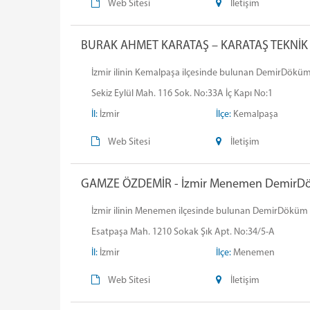
Web Sitesi
İletişim
BURAK AHMET KARATAŞ – KARATAŞ TEKNİK - 
İzmir ilinin Kemalpaşa ilçesinde bulunan DemirDöküm
Sekiz Eylül Mah. 116 Sok. No:33A İç Kapı No:1
İl:
İzmir
İlçe:
Kemalpaşa
Web Sitesi
İletişim
GAMZE ÖZDEMİR - İzmir Menemen DemirDökü
İzmir ilinin Menemen ilçesinde bulunan DemirDöküm GA
Esatpaşa Mah. 1210 Sokak Şık Apt. No:34/5-A
İl:
İzmir
İlçe:
Menemen
Web Sitesi
İletişim