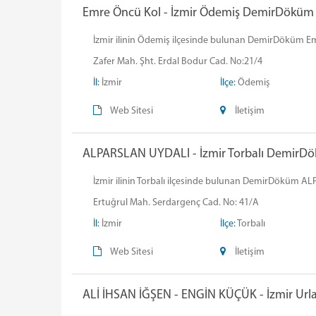
Emre Öncü Kol - İzmir Ödemiş DemirDöküm Ye
İzmir ilinin Ödemiş ilçesinde bulunan DemirDöküm Emre 
Zafer Mah. Şht. Erdal Bodur Cad. No:21/4
İl:
İzmir
İlçe:
Ödemiş
Web Sitesi
İletişim
ALPARSLAN UYDALI - İzmir Torbalı DemirDökü
İzmir ilinin Torbalı ilçesinde bulunan DemirDöküm ALPA
Ertuğrul Mah. Serdargenç Cad. No: 41/A
İl:
İzmir
İlçe:
Torbalı
Web Sitesi
İletişim
ALİ İHSAN İĞŞEN - ENGİN KÜÇÜK - İzmir Urla