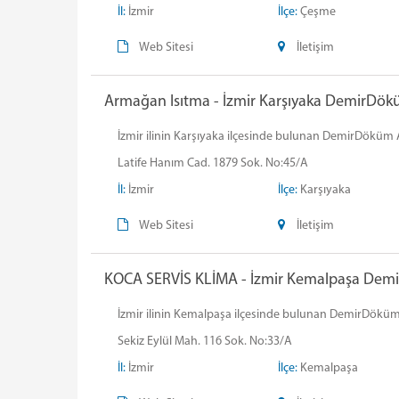
İl:
İzmir
İlçe:
Çeşme
Web Sitesi
İletişim
Armağan Isıtma - İzmir Karşıyaka DemirDöküm
İzmir ilinin Karşıyaka ilçesinde bulunan DemirDöküm Ar
Latife Hanım Cad. 1879 Sok. No:45/A
İl:
İzmir
İlçe:
Karşıyaka
Web Sitesi
İletişim
KOCA SERVİS KLİMA - İzmir Kemalpaşa Demir
İzmir ilinin Kemalpaşa ilçesinde bulunan DemirDöküm K
Sekiz Eylül Mah. 116 Sok. No:33/A
İl:
İzmir
İlçe:
Kemalpaşa