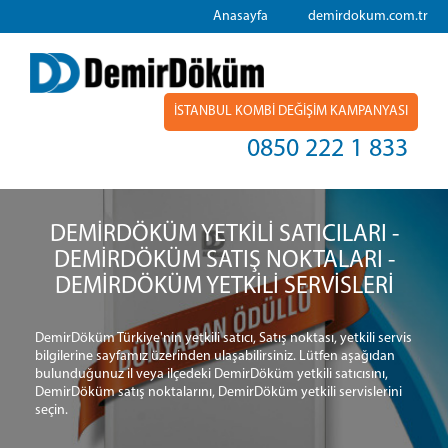
Anasayfa
demirdokum.com.tr
İSTANBUL KOMBİ DEĞİŞİM KAMPANYASI
0850 222 1 833
DEMİRDÖKÜM YETKİLİ SATICILARI -
DEMİRDÖKÜM SATIŞ NOKTALARI -
DEMİRDÖKÜM YETKİLİ SERVİSLERİ
DemirDöküm Türkiye'nin yetkili satıcı, Satış noktası, yetkili servis
bilgilerine sayfamız üzerinden ulaşabilirsiniz. Lütfen aşağıdan
bulunduğunuz il veya ilçedeki DemirDöküm yetkili satıcısını,
DemirDöküm satış noktalarını, DemirDöküm yetkili servislerini
seçin.