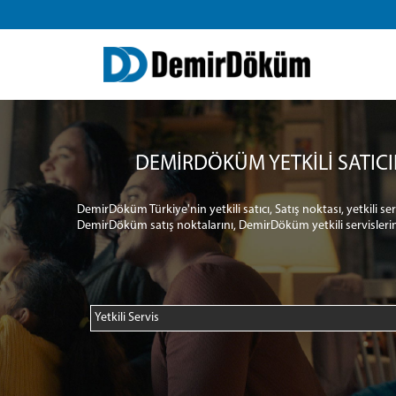
DEMİRDÖKÜM YETKİLİ SATICI
DemirDöküm Türkiye'nin yetkili satıcı, Satış noktası, yetkili s
DemirDöküm satış noktalarını, DemirDöküm yetkili servislerin