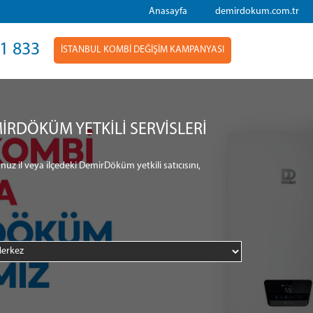
Anasayfa
demirdokum.com.tr
1 833
İSTANBUL KOMBİ DEĞİŞİM KAMPANYASI
İRDÖKÜM YETKİLİ SERVİSLERİ
nuz il veya ilçedeki DemirDöküm yetkili satıcısını,