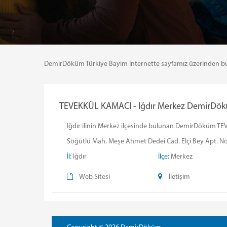
DemirDöküm Türkiye Bayim İnternette sayfamız üzerinden bulund
TEVEKKÜL KAMACI - Iğdır Merkez DemirDöküm
Iğdır ilinin Merkez ilçesinde bulunan DemirDöküm TEVE
Söğütlü Mah. Meşe Ahmet Dedei Cad. Elçi Bey Apt. N
İl:
Iğdır
İlçe:
Merkez
Web Sitesi
İletişim