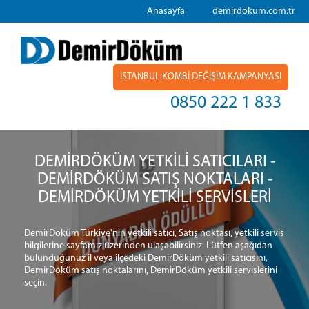
Anasayfa
demirdokum.com.tr
İSTANBUL KOMBİ DEĞİŞİM KAMPANYASI
0850 222 1 833
DEMİRDÖKÜM YETKİLİ SATICILARI -
DEMİRDÖKÜM SATIŞ NOKTALARI -
DEMİRDÖKÜM YETKİLİ SERVİSLERİ
DemirDöküm Türkiye'nin yetkili satıcı, Satış noktası, yetkili servis
bilgilerine sayfamız üzerinden ulaşabilirsiniz. Lütfen aşağıdan
bulunduğunuz il veya ilçedeki DemirDöküm yetkili satıcısını,
DemirDöküm satış noktalarını, DemirDöküm yetkili servislerini
seçin.