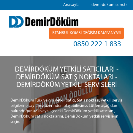
Anasayfa
demirdokum.com.tr
İSTANBUL KOMBİ DEĞİŞİM KAMPANYASI
0850 222 1 833
DEMİRDÖKÜM YETKİLİ SATICILARI -
DEMİRDÖKÜM SATIŞ NOKTALARI -
DEMİRDÖKÜM YETKİLİ SERVİSLERİ
DemirDöküm Türkiye'nin yetkili satıcı, Satış noktası, yetkili servis
bilgilerine sayfamız üzerinden ulaşabilirsiniz. Lütfen aşağıdan
bulunduğunuz il veya ilçedeki DemirDöküm yetkili satıcısını,
DemirDöküm satış noktalarını, DemirDöküm yetkili servislerini
seçin.