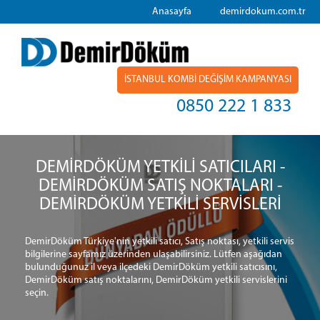
Anasayfa
demirdokum.com.tr
İSTANBUL KOMBİ DEĞİŞİM KAMPANYASI
0850 222 1 833
DEMİRDÖKÜM YETKİLİ SATICILARI -
DEMİRDÖKÜM SATIŞ NOKTALARI -
DEMİRDÖKÜM YETKİLİ SERVİSLERİ
DemirDöküm Türkiye'nin yetkili satıcı, Satış noktası, yetkili servis
bilgilerine sayfamız üzerinden ulaşabilirsiniz. Lütfen aşağıdan
bulunduğunuz il veya ilçedeki DemirDöküm yetkili satıcısını,
DemirDöküm satış noktalarını, DemirDöküm yetkili servislerini
seçin.