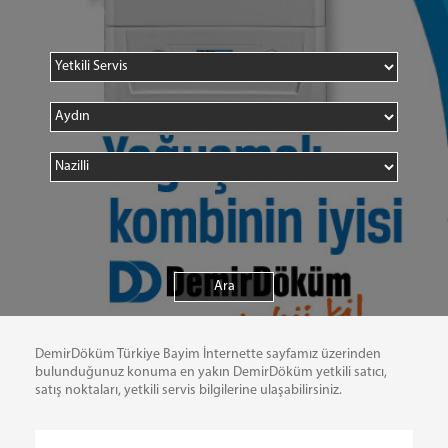
DemirDöküm Türkiye Bayim İnternette sayfamız üzerinden
bulunduğunuz konuma en yakın DemirDöküm yetkili satıcı,
satış noktaları, yetkili servis bilgilerine ulaşabilirsiniz.