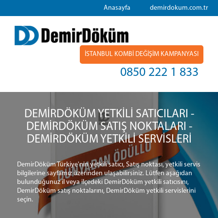
Anasayfa
demirdokum.com.tr
İSTANBUL KOMBİ DEĞİŞİM KAMPANYASI
0850 222 1 833
DEMİRDÖKÜM YETKİLİ SATICILARI -
DEMİRDÖKÜM SATIŞ NOKTALARI -
DEMİRDÖKÜM YETKİLİ SERVİSLERİ
DemirDöküm Türkiye'nin yetkili satıcı, Satış noktası, yetkili servis
bilgilerine sayfamız üzerinden ulaşabilirsiniz. Lütfen aşağıdan
bulunduğunuz il veya ilçedeki DemirDöküm yetkili satıcısını,
DemirDöküm satış noktalarını, DemirDöküm yetkili servislerini
seçin.