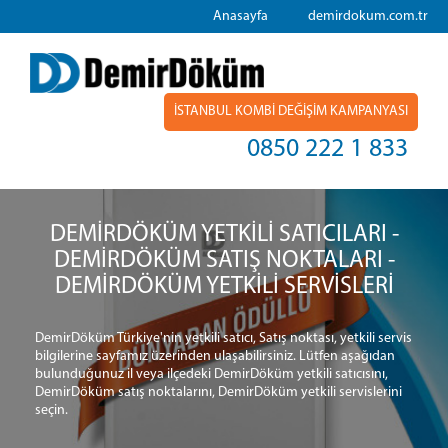
Anasayfa
demirdokum.com.tr
İSTANBUL KOMBİ DEĞİŞİM KAMPANYASI
0850 222 1 833
DEMİRDÖKÜM YETKİLİ SATICILARI -
DEMİRDÖKÜM SATIŞ NOKTALARI -
DEMİRDÖKÜM YETKİLİ SERVİSLERİ
DemirDöküm Türkiye'nin yetkili satıcı, Satış noktası, yetkili servis
bilgilerine sayfamız üzerinden ulaşabilirsiniz. Lütfen aşağıdan
bulunduğunuz il veya ilçedeki DemirDöküm yetkili satıcısını,
DemirDöküm satış noktalarını, DemirDöküm yetkili servislerini
seçin.