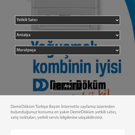
DemirDöküm Türkiye Bayim İnternette sayfamız üzerinden
bulunduğunuz konuma en yakın DemirDöküm yetkili satıcı,
satış noktaları, yetkili servis bilgilerine ulaşabilirsiniz.