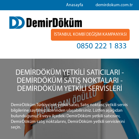
Anasayfa
demirdokum.com.tr
İSTANBUL KOMBİ DEĞİŞİM KAMPANYASI
0850 222 1 833
DEMİRDÖKÜM YETKİLİ SATICILARI -
DEMİRDÖKÜM SATIŞ NOKTALARI -
DEMİRDÖKÜM YETKİLİ SERVİSLERİ
DemirDöküm Türkiye'nin yetkili satıcı, Satış noktası, yetkili servis
bilgilerine sayfamız üzerinden ulaşabilirsiniz. Lütfen aşağıdan
bulunduğunuz il veya ilçedeki DemirDöküm yetkili satıcısını,
DemirDöküm satış noktalarını, DemirDöküm yetkili servislerini
seçin.