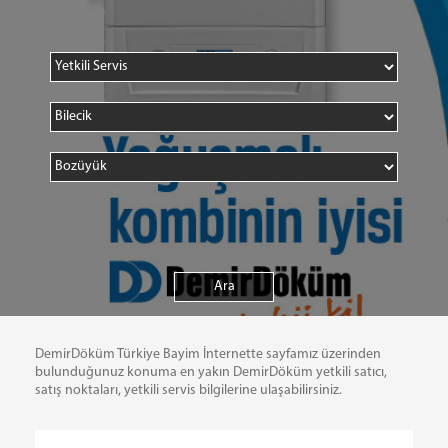
DemirDöküm Türkiye Bayim İnternette sayfamız üzerinden
bulunduğunuz konuma en yakın DemirDöküm yetkili satıcı,
satış noktaları, yetkili servis bilgilerine ulaşabilirsiniz.