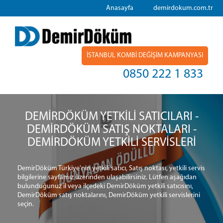
Anasayfa
demirdokum.com.tr
İSTANBUL KOMBİ DEĞİŞİM KAMPANYASI
0850 222 1 833
DEMİRDÖKÜM YETKİLİ SATICILARI -
DEMİRDÖKÜM SATIŞ NOKTALARI -
DEMİRDÖKÜM YETKİLİ SERVİSLERİ
DemirDöküm Türkiye'nin yetkili satıcı, Satış noktası, yetkili servis
bilgilerine sayfamız üzerinden ulaşabilirsiniz. Lütfen aşağıdan
bulunduğunuz il veya ilçedeki DemirDöküm yetkili satıcısını,
DemirDöküm satış noktalarını, DemirDöküm yetkili servislerini
seçin.