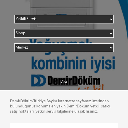
DemirDöküm Türkiye Bayim İnternette sayfamız üzerinden
bulunduğunuz konuma en yakın DemirDöküm yetkili satıcı,
satış noktaları, yetkili servis bilgilerine ulaşabilirsiniz.