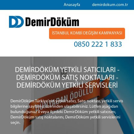
Anasayfa
demirdokum.com.tr
İSTANBUL KOMBİ DEĞİŞİM KAMPANYASI
0850 222 1 833
DEMİRDÖKÜM YETKİLİ SATICILARI -
DEMİRDÖKÜM SATIŞ NOKTALARI -
DEMİRDÖKÜM YETKİLİ SERVİSLERİ
DemirDöküm Türkiye'nin yetkili satıcı, Satış noktası, yetkili servis
bilgilerine sayfamız üzerinden ulaşabilirsiniz. Lütfen aşağıdan
bulunduğunuz il veya ilçedeki DemirDöküm yetkili satıcısını,
DemirDöküm satış noktalarını, DemirDöküm yetkili servislerini
seçin.