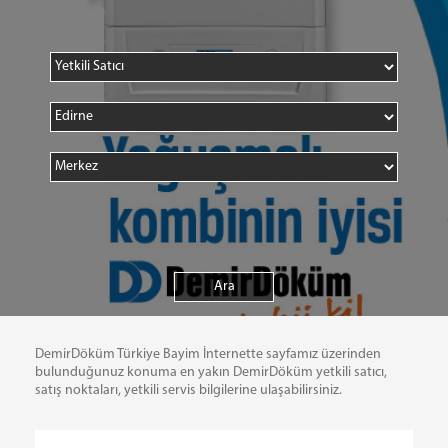
DemirDöküm Türkiye Bayim İnternette sayfamız üzerinden
bulunduğunuz konuma en yakın DemirDöküm yetkili satıcı,
satış noktaları, yetkili servis bilgilerine ulaşabilirsiniz.