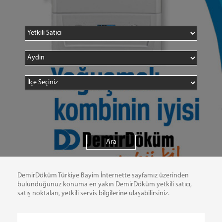
DemirDöküm Türkiye Bayim İnternette sayfamız üzerinden
bulunduğunuz konuma en yakın DemirDöküm yetkili satıcı,
satış noktaları, yetkili servis bilgilerine ulaşabilirsiniz.