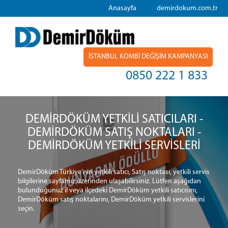
Anasayfa
demirdokum.com.tr
İSTANBUL KOMBİ DEĞİŞİM KAMPANYASI
0850 222 1 833
DEMİRDÖKÜM YETKİLİ SATICILARI -
DEMİRDÖKÜM SATIŞ NOKTALARI -
DEMİRDÖKÜM YETKİLİ SERVİSLERİ
DemirDöküm Türkiye'nin yetkili satıcı, Satış noktası, yetkili servis
bilgilerine sayfamız üzerinden ulaşabilirsiniz. Lütfen aşağıdan
bulunduğunuz il veya ilçedeki DemirDöküm yetkili satıcısını,
DemirDöküm satış noktalarını, DemirDöküm yetkili servislerini
seçin.