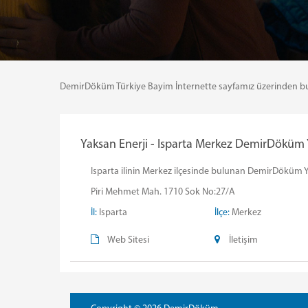
DemirDöküm Türkiye Bayim İnternette sayfamız üzerinden bulund
Yaksan Enerji - Isparta Merkez DemirDöküm Ye
Isparta ilinin Merkez ilçesinde bulunan DemirDöküm Yaks
Piri Mehmet Mah. 1710 Sok No:27/A
İl:
Isparta
İlçe:
Merkez
Web Sitesi
İletişim