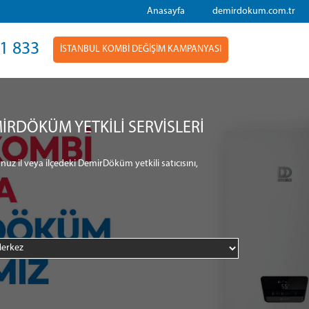
Anasayfa
demirdokum.com.tr
1 833
İSTANBUL KOMBİ DEĞİŞİM KAMPANYASI
İRDÖKÜM YETKİLİ SERVİSLERİ
nuz il veya ilçedeki DemirDöküm yetkili satıcısını,