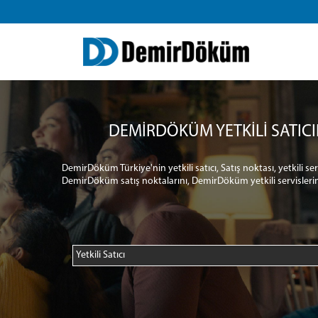
DEMİRDÖKÜM YETKİLİ SATICI
DemirDöküm Türkiye'nin yetkili satıcı, Satış noktası, yetkili s
DemirDöküm satış noktalarını, DemirDöküm yetkili servislerin