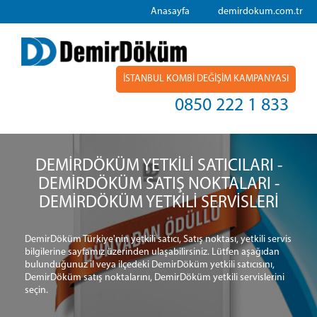
Anasayfa
demirdokum.com.tr
İSTANBUL KOMBİ DEĞİŞİM KAMPANYASI
0850 222 1 833
DEMİRDÖKÜM YETKİLİ SATICILARI -
DEMİRDÖKÜM SATIŞ NOKTALARI -
DEMİRDÖKÜM YETKİLİ SERVİSLERİ
DemirDöküm Türkiye'nin yetkili satıcı, Satış noktası, yetkili servis
bilgilerine sayfamız üzerinden ulaşabilirsiniz. Lütfen aşağıdan
bulunduğunuz il veya ilçedeki DemirDöküm yetkili satıcısını,
DemirDöküm satış noktalarını, DemirDöküm yetkili servislerini
seçin.