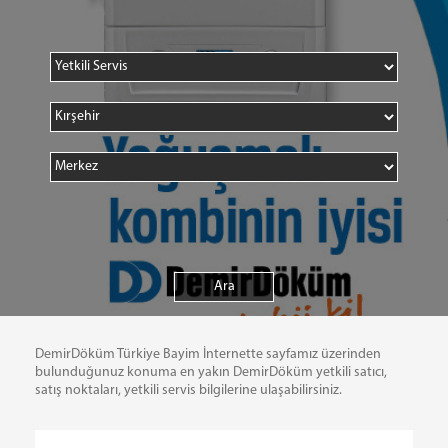
DemirDöküm Türkiye Bayim İnternette sayfamız üzerinden
bulunduğunuz konuma en yakın DemirDöküm yetkili satıcı,
satış noktaları, yetkili servis bilgilerine ulaşabilirsiniz.