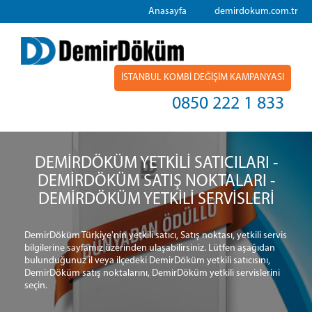
Anasayfa
demirdokum.com.tr
İSTANBUL KOMBİ DEĞİŞİM KAMPANYASI
0850 222 1 833
DEMİRDÖKÜM YETKİLİ SATICILARI -
DEMİRDÖKÜM SATIŞ NOKTALARI -
DEMİRDÖKÜM YETKİLİ SERVİSLERİ
DemirDöküm Türkiye'nin yetkili satıcı, Satış noktası, yetkili servis
bilgilerine sayfamız üzerinden ulaşabilirsiniz. Lütfen aşağıdan
bulunduğunuz il veya ilçedeki DemirDöküm yetkili satıcısını,
DemirDöküm satış noktalarını, DemirDöküm yetkili servislerini
seçin.