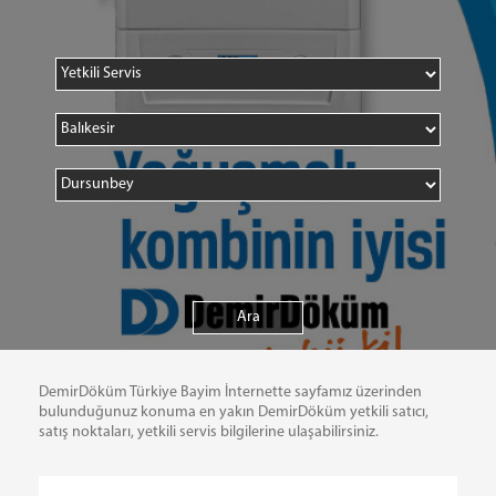
DemirDöküm Türkiye Bayim İnternette sayfamız üzerinden
bulunduğunuz konuma en yakın DemirDöküm yetkili satıcı,
satış noktaları, yetkili servis bilgilerine ulaşabilirsiniz.