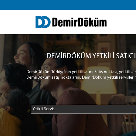
DEMİRDÖKÜM YETKİLİ SATICI
DemirDöküm Türkiye'nin yetkili satıcı, Satış noktası, yetkili s
DemirDöküm satış noktalarını, DemirDöküm yetkili servislerin