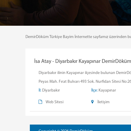
DemirDöküm Türkiye Bayim İnternette sayfamız üzerinden bulund
İsa Atay - Diyarbakır Kayapınar DemirDöküm Y
Diyarbakır ilinin Kayapınar ilçesinde bulunan DemirDökü
Peyas Mah. Fırat Bulvarı 493 Sok. Nurfidan Sitesi No:2
İl:
Diyarbakır
İlçe:
Kayapınar
Web Sitesi
İletişim