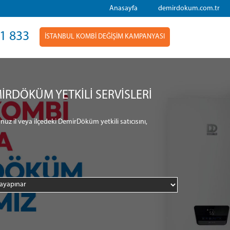
Anasayfa
demirdokum.com.tr
1 833
İSTANBUL KOMBİ DEĞİŞİM KAMPANYASI
İRDÖKÜM YETKİLİ SERVİSLERİ
nuz il veya ilçedeki DemirDöküm yetkili satıcısını,