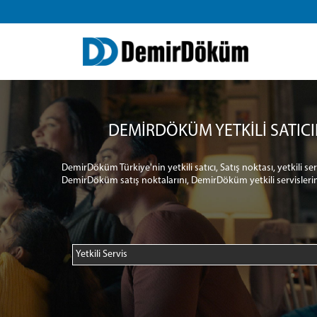
DEMİRDÖKÜM YETKİLİ SATICI
DemirDöküm Türkiye'nin yetkili satıcı, Satış noktası, yetkili s
DemirDöküm satış noktalarını, DemirDöküm yetkili servislerin