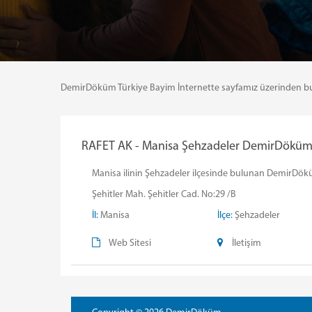
DemirDöküm Türkiye Bayim İnternette sayfamız üzerinden bulund
RAFET AK - Manisa Şehzadeler DemirDöküm Y
Manisa ilinin Şehzadeler ilçesinde bulunan DemirDöküm 
Şehitler Mah. Şehitler Cad. No:29 /B
İl:
Manisa
İlçe:
Şehzadeler
Web Sitesi
İletişim