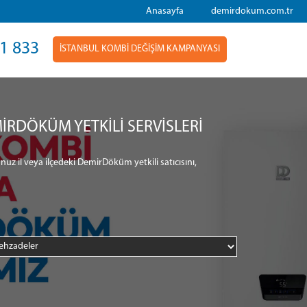
Anasayfa
demirdokum.com.tr
1 833
İSTANBUL KOMBİ DEĞİŞİM KAMPANYASI
İRDÖKÜM YETKİLİ SERVİSLERİ
nuz il veya ilçedeki DemirDöküm yetkili satıcısını,