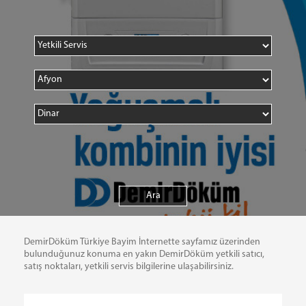
DemirDöküm Türkiye Bayim İnternette sayfamız üzerinden
bulunduğunuz konuma en yakın DemirDöküm yetkili satıcı,
satış noktaları, yetkili servis bilgilerine ulaşabilirsiniz.