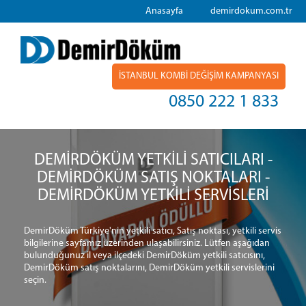
Anasayfa
demirdokum.com.tr
İSTANBUL KOMBİ DEĞİŞİM KAMPANYASI
0850 222 1 833
DEMİRDÖKÜM YETKİLİ SATICILARI -
DEMİRDÖKÜM SATIŞ NOKTALARI -
DEMİRDÖKÜM YETKİLİ SERVİSLERİ
DemirDöküm Türkiye'nin yetkili satıcı, Satış noktası, yetkili servis
bilgilerine sayfamız üzerinden ulaşabilirsiniz. Lütfen aşağıdan
bulunduğunuz il veya ilçedeki DemirDöküm yetkili satıcısını,
DemirDöküm satış noktalarını, DemirDöküm yetkili servislerini
seçin.