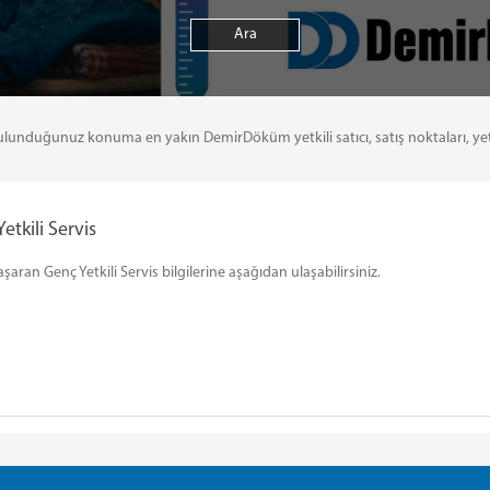
uğunuz konuma en yakın DemirDöküm yetkili satıcı, satış noktaları, yetkili 
tkili Servis
an Genç Yetkili Servis bilgilerine aşağıdan ulaşabilirsiniz.