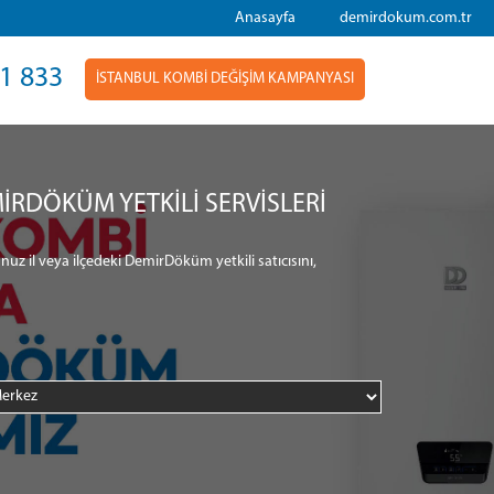
Anasayfa
demirdokum.com.tr
1 833
İSTANBUL KOMBİ DEĞİŞİM KAMPANYASI
İRDÖKÜM YETKİLİ SERVİSLERİ
nuz il veya ilçedeki DemirDöküm yetkili satıcısını,