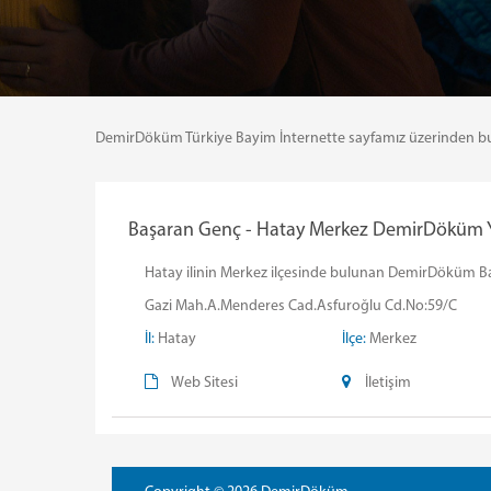
DemirDöküm Türkiye Bayim İnternette sayfamız üzerinden bulund
Başaran Genç - Hatay Merkez DemirDöküm Ye
Hatay ilinin Merkez ilçesinde bulunan DemirDöküm Başar
Gazi Mah.A.Menderes Cad.Asfuroğlu Cd.No:59/C
İl:
Hatay
İlçe:
Merkez
Web Sitesi
İletişim