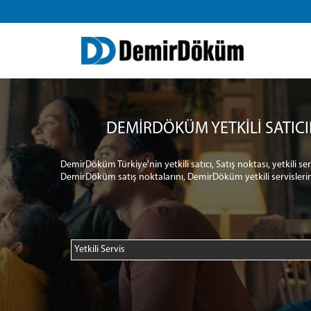
DEMİRDÖKÜM YETKİLİ SATICI
DemirDöküm Türkiye'nin yetkili satıcı, Satış noktası, yetkili s
DemirDöküm satış noktalarını, DemirDöküm yetkili servislerin