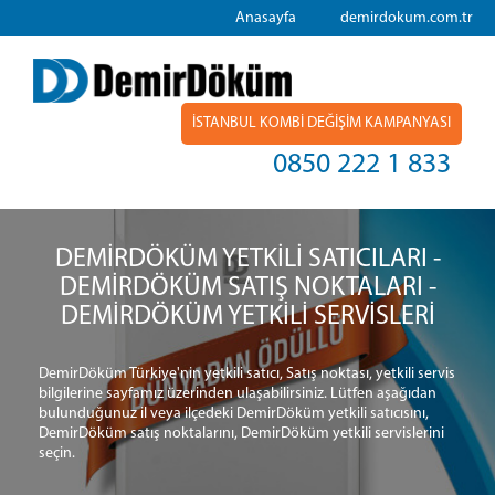
Anasayfa
demirdokum.com.tr
İSTANBUL KOMBİ DEĞİŞİM KAMPANYASI
0850 222 1 833
DEMİRDÖKÜM YETKİLİ SATICILARI -
DEMİRDÖKÜM SATIŞ NOKTALARI -
DEMİRDÖKÜM YETKİLİ SERVİSLERİ
DemirDöküm Türkiye'nin yetkili satıcı, Satış noktası, yetkili servis
bilgilerine sayfamız üzerinden ulaşabilirsiniz. Lütfen aşağıdan
bulunduğunuz il veya ilçedeki DemirDöküm yetkili satıcısını,
DemirDöküm satış noktalarını, DemirDöküm yetkili servislerini
seçin.