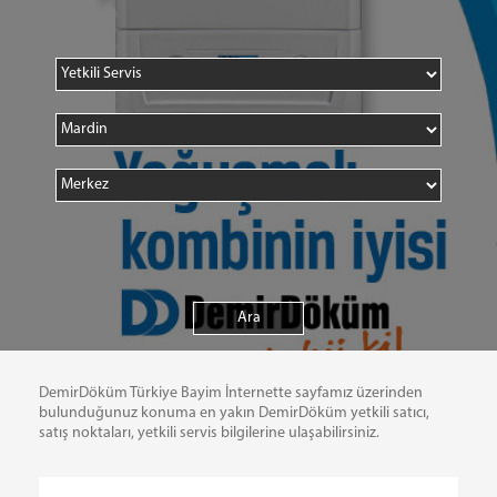
DemirDöküm Türkiye Bayim İnternette sayfamız üzerinden
bulunduğunuz konuma en yakın DemirDöküm yetkili satıcı,
satış noktaları, yetkili servis bilgilerine ulaşabilirsiniz.