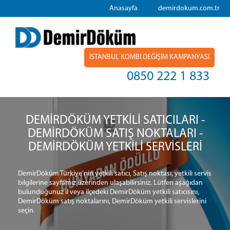
Anasayfa
demirdokum.com.tr
İSTANBUL KOMBİ DEĞİŞİM KAMPANYASI
0850 222 1 833
DEMİRDÖKÜM YETKİLİ SATICILARI -
DEMİRDÖKÜM SATIŞ NOKTALARI -
DEMİRDÖKÜM YETKİLİ SERVİSLERİ
DemirDöküm Türkiye'nin yetkili satıcı, Satış noktası, yetkili servis
bilgilerine sayfamız üzerinden ulaşabilirsiniz. Lütfen aşağıdan
bulunduğunuz il veya ilçedeki DemirDöküm yetkili satıcısını,
DemirDöküm satış noktalarını, DemirDöküm yetkili servislerini
seçin.