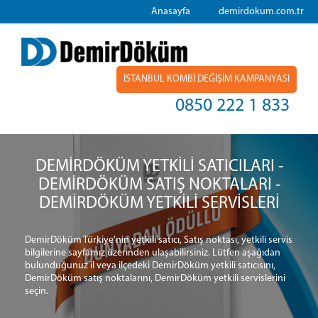
Anasayfa
demirdokum.com.tr
İSTANBUL KOMBİ DEĞİŞİM KAMPANYASI
0850 222 1 833
DEMİRDÖKÜM YETKİLİ SATICILARI -
DEMİRDÖKÜM SATIŞ NOKTALARI -
DEMİRDÖKÜM YETKİLİ SERVİSLERİ
DemirDöküm Türkiye'nin yetkili satıcı, Satış noktası, yetkili servis
bilgilerine sayfamız üzerinden ulaşabilirsiniz. Lütfen aşağıdan
bulunduğunuz il veya ilçedeki DemirDöküm yetkili satıcısını,
DemirDöküm satış noktalarını, DemirDöküm yetkili servislerini
seçin.