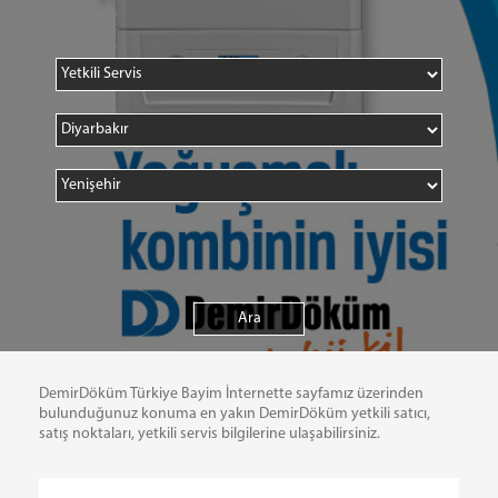
DemirDöküm Türkiye Bayim İnternette sayfamız üzerinden
bulunduğunuz konuma en yakın DemirDöküm yetkili satıcı,
satış noktaları, yetkili servis bilgilerine ulaşabilirsiniz.