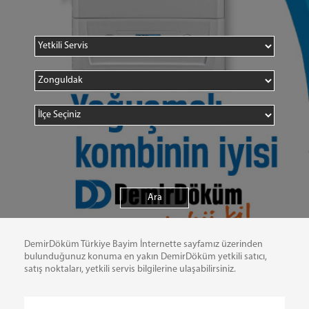
DemirDöküm Türkiye Bayim İnternette sayfamız üzerinden
bulunduğunuz konuma en yakın DemirDöküm yetkili satıcı,
satış noktaları, yetkili servis bilgilerine ulaşabilirsiniz.