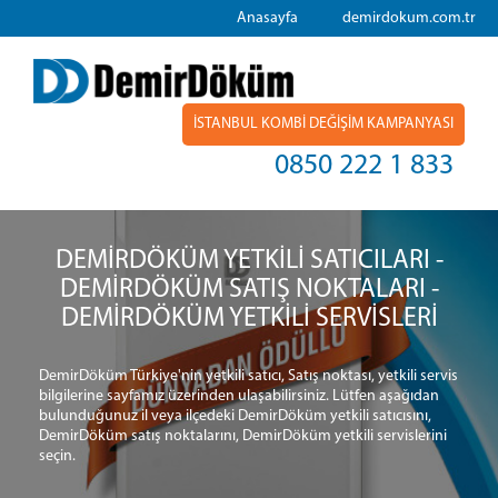
Anasayfa
demirdokum.com.tr
İSTANBUL KOMBİ DEĞİŞİM KAMPANYASI
0850 222 1 833
DEMİRDÖKÜM YETKİLİ SATICILARI -
DEMİRDÖKÜM SATIŞ NOKTALARI -
DEMİRDÖKÜM YETKİLİ SERVİSLERİ
DemirDöküm Türkiye'nin yetkili satıcı, Satış noktası, yetkili servis
bilgilerine sayfamız üzerinden ulaşabilirsiniz. Lütfen aşağıdan
bulunduğunuz il veya ilçedeki DemirDöküm yetkili satıcısını,
DemirDöküm satış noktalarını, DemirDöküm yetkili servislerini
seçin.