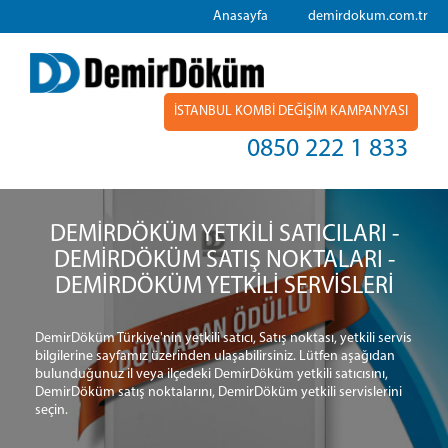
Anasayfa
demirdokum.com.tr
İSTANBUL KOMBİ DEĞİŞİM KAMPANYASI
0850 222 1 833
DEMİRDÖKÜM YETKİLİ SATICILARI -
DEMİRDÖKÜM SATIŞ NOKTALARI -
DEMİRDÖKÜM YETKİLİ SERVİSLERİ
DemirDöküm Türkiye'nin yetkili satıcı, Satış noktası, yetkili servis
bilgilerine sayfamız üzerinden ulaşabilirsiniz. Lütfen aşağıdan
bulunduğunuz il veya ilçedeki DemirDöküm yetkili satıcısını,
DemirDöküm satış noktalarını, DemirDöküm yetkili servislerini
seçin.