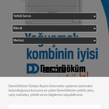
DemirDöküm Türkiye Bayim İnternette sayfamız üzerinden
bulunduğunuz konuma en yakın DemirDöküm yetkili satıcı,
satış noktaları, yetkili servis bilgilerine ulaşabilirsiniz.