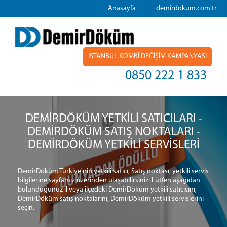
Anasayfa
demirdokum.com.tr
İSTANBUL KOMBİ DEĞİŞİM KAMPANYASI
0850 222 1 833
DEMİRDÖKÜM YETKİLİ SATICILARI -
DEMİRDÖKÜM SATIŞ NOKTALARI -
DEMİRDÖKÜM YETKİLİ SERVİSLERİ
DemirDöküm Türkiye'nin yetkili satıcı, Satış noktası, yetkili servis
bilgilerine sayfamız üzerinden ulaşabilirsiniz. Lütfen aşağıdan
bulunduğunuz il veya ilçedeki DemirDöküm yetkili satıcısını,
DemirDöküm satış noktalarını, DemirDöküm yetkili servislerini
seçin.