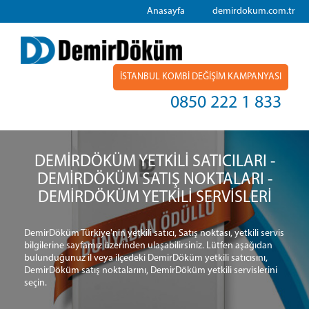
Anasayfa
demirdokum.com.tr
İSTANBUL KOMBİ DEĞİŞİM KAMPANYASI
0850 222 1 833
DEMİRDÖKÜM YETKİLİ SATICILARI -
DEMİRDÖKÜM SATIŞ NOKTALARI -
DEMİRDÖKÜM YETKİLİ SERVİSLERİ
DemirDöküm Türkiye'nin yetkili satıcı, Satış noktası, yetkili servis
bilgilerine sayfamız üzerinden ulaşabilirsiniz. Lütfen aşağıdan
bulunduğunuz il veya ilçedeki DemirDöküm yetkili satıcısını,
DemirDöküm satış noktalarını, DemirDöküm yetkili servislerini
seçin.