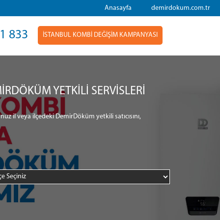
Anasayfa
demirdokum.com.tr
1 833
İSTANBUL KOMBİ DEĞİŞİM KAMPANYASI
İRDÖKÜM YETKİLİ SERVİSLERİ
nuz il veya ilçedeki DemirDöküm yetkili satıcısını,