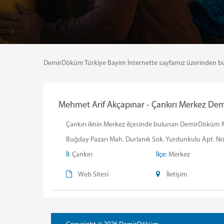
DemirDöküm Türkiye Bayim İnternette sayfamız üzerinden bulund
Mehmet Arif Akçapınar - Çankırı Merkez Dem
Çankırı ilinin Merkez ilçesinde bulunan DemirDöküm Meh
Buğday Pazarı Mah. Durlanık Sok. Yurdunkulu Apt. N
İl:
Çankırı
İlçe:
Merkez
Web Sitesi
İletişim