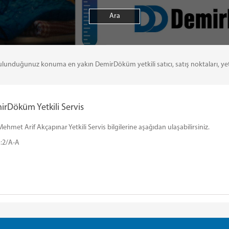
uğunuz konuma en yakın DemirDöküm yetkili satıcı, satış noktaları, yetkili 
irDöküm Yetkili Servis
met Arif Akçapınar Yetkili Servis bilgilerine aşağıdan ulaşabilirsiniz.
o:2/A-A