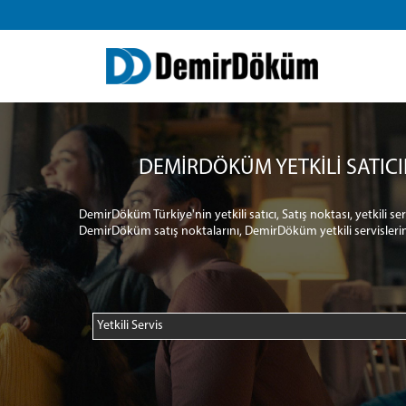
DEMİRDÖKÜM YETKİLİ SATICI
DemirDöküm Türkiye'nin yetkili satıcı, Satış noktası, yetkili s
DemirDöküm satış noktalarını, DemirDöküm yetkili servislerin