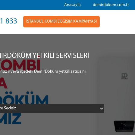
Anasayfa
demirdokum.com.tr
1 833
İSTANBUL KOMBİ DEĞİŞİM KAMPANYASI
İRDÖKÜM YETKİLİ SERVİSLERİ
nuz il veya ilçedeki DemirDöküm yetkili satıcısını,