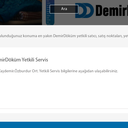
uğunuz konuma en yakın DemirDöküm yetkili satıcı, satış noktaları, yetkili 
irDöküm Yetkili Servis
emir.Özburdur Ort. Yetkili Servis bilgilerine aşağıdan ulaşabilirsiniz.