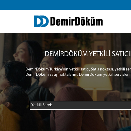
DEMİRDÖKÜM YETKİLİ SATICI
DemirDöküm Türkiye'nin yetkili satıcı, Satış noktası, yetkili s
DemirDöküm satış noktalarını, DemirDöküm yetkili servislerin