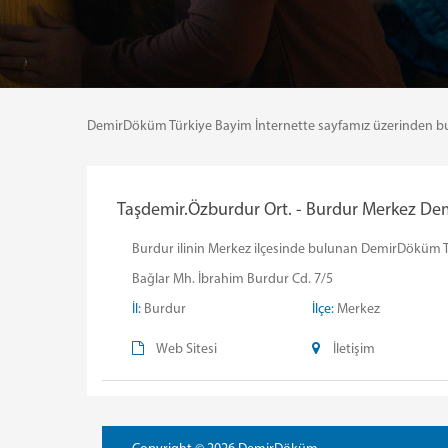
DemirDöküm Türkiye Bayim İnternette sayfamız üzerinden bulund
Taşdemir.Özburdur Ort. - Burdur Merkez Dem
Burdur ilinin Merkez ilçesinde bulunan DemirDöküm Taşd
Bağlar Mh. İbrahim Burdur Cd. 7/5
İl:
Burdur
İlçe:
Merkez
Web Sitesi
İletişim