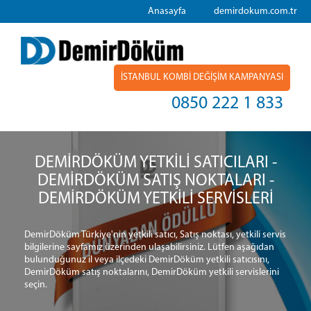
Anasayfa
demirdokum.com.tr
İSTANBUL KOMBİ DEĞİŞİM KAMPANYASI
0850 222 1 833
DEMİRDÖKÜM YETKİLİ SATICILARI -
DEMİRDÖKÜM SATIŞ NOKTALARI -
DEMİRDÖKÜM YETKİLİ SERVİSLERİ
DemirDöküm Türkiye'nin yetkili satıcı, Satış noktası, yetkili servis
bilgilerine sayfamız üzerinden ulaşabilirsiniz. Lütfen aşağıdan
bulunduğunuz il veya ilçedeki DemirDöküm yetkili satıcısını,
DemirDöküm satış noktalarını, DemirDöküm yetkili servislerini
seçin.