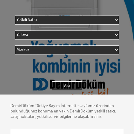
DemirDöküm Türkiye Bayim İnternette sayfamız üzerinden
bulunduğunuz konuma en yakın DemirDöküm yetkili satıcı,
satış noktaları, yetkili servis bilgilerine ulaşabilirsiniz.