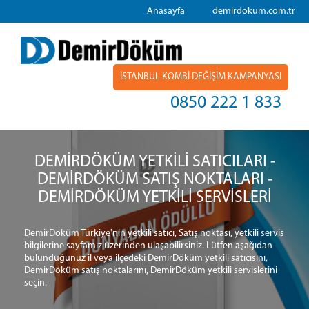
Anasayfa
demirdokum.com.tr
İSTANBUL KOMBİ DEĞİŞİM KAMPANYASI
0850 222 1 833
DEMİRDÖKÜM YETKİLİ SATICILARI -
DEMİRDÖKÜM SATIŞ NOKTALARI -
DEMİRDÖKÜM YETKİLİ SERVİSLERİ
DemirDöküm Türkiye'nin yetkili satıcı, Satış noktası, yetkili servis
bilgilerine sayfamız üzerinden ulaşabilirsiniz. Lütfen aşağıdan
bulunduğunuz il veya ilçedeki DemirDöküm yetkili satıcısını,
DemirDöküm satış noktalarını, DemirDöküm yetkili servislerini
seçin.